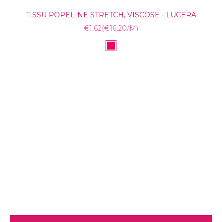
TISSU POPELINE STRETCH, VISCOSE - LUCERA
PRIX REMISÉ
€1,62
(€16,20/M)
Aller à l'élément 1
COULEUR
FUXIA
Aller à l'élément 2