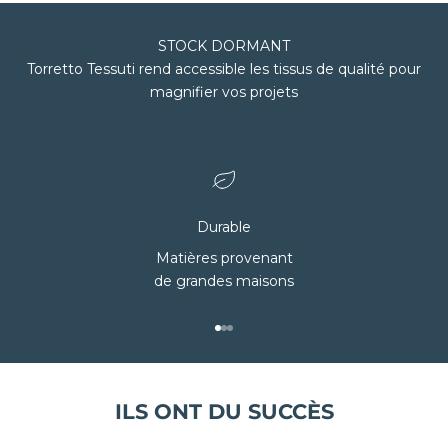
STOCK DORMANT
Torretto Tessuti rend accessible les tissus de qualité pour
magnifier vos projets
Durable
Matières provenant
de grandes maisons
Aller à l'élément 1
Aller à l'élément 2
Aller à l'élément 3
ILS ONT DU SUCCÈS