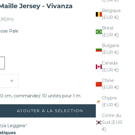
(EUR €)
Maille Jersey - Vivanza
Belgique
(EUR €)
sé
,90/m)
Brésil
ose Pale
(EUR €)
ale
rt
Bulgarie
(EUR €)
t
Canada
(EUR €)
la quantité
Augmenter la quantité
Chine
(EUR €)
 10 cm, commandez 10 unités pour 1 m
Chypre
(EUR €)
AJOUTER À LA SÉLECTION
Corée du
Sud (EUR
zza Leggera
"
€)
istiques