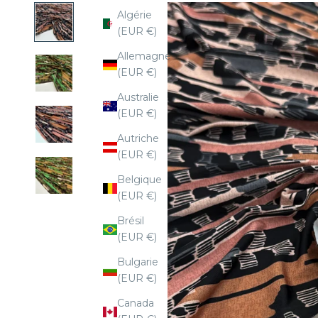
Algérie
(EUR €)
Allemagne
(EUR €)
Australie
(EUR €)
Autriche
(EUR €)
Belgique
(EUR €)
Brésil
(EUR €)
Bulgarie
(EUR €)
Canada