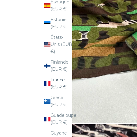
Espagne
(EUR €)
Estonie
(EUR €)
États-
Unis (EUR
€)
Finlande
(EUR €)
France
(EUR €)
Grèce
(EUR €)
Guadeloupe
(EUR €)
Guyane