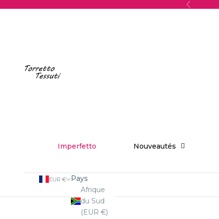
Passer au contenu
Précédent
Torretto Tessuti
Imperfetto
Nouveautés
Pays
EUR €
Afrique
du Sud
(EUR €)