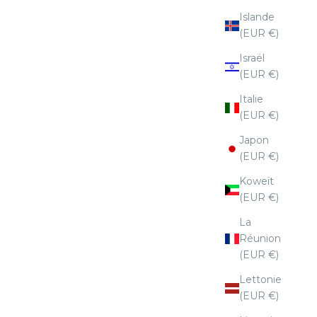
Islande
(EUR €)
Israël
(EUR €)
Italie
(EUR €)
Japon
(EUR €)
Koweït
(EUR €)
La
Réunion
(EUR €)
Lettonie
(EUR €)