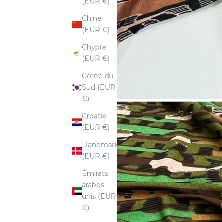
(EUR €)
Chine
(EUR €)
Chypre
(EUR €)
Corée du
Sud (EUR
€)
Croatie
(EUR €)
Danemark
(EUR €)
Émirats
arabes
unis (EUR
€)