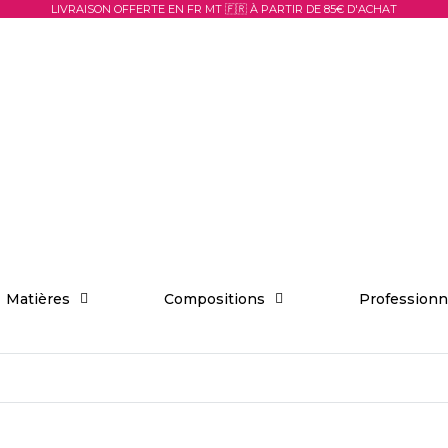
LIVRAISON OFFERTE EN FR MT 🇫🇷 À PARTIR DE 85€ D'ACHAT
Matières
Compositions
Professionn