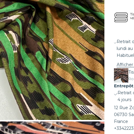
Retrait 
lundi au
Habituel
Afficher
Ti
Ros
Entrepôt 
Retrait
4 jours
12 Rue Zo
06730 Sa
France
+334222