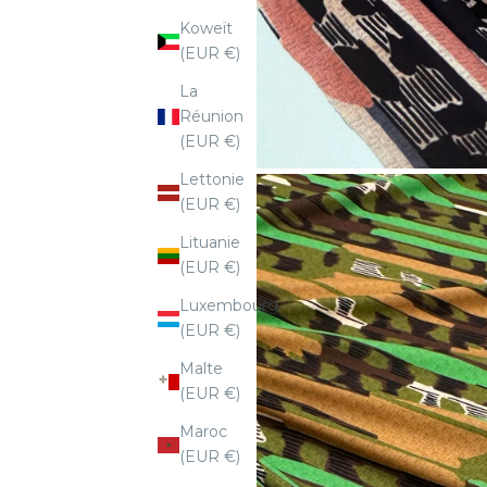
Koweït
(EUR €)
La
Réunion
(EUR €)
Lettonie
(EUR €)
Lituanie
(EUR €)
Luxembourg
(EUR €)
Malte
(EUR €)
Maroc
(EUR €)