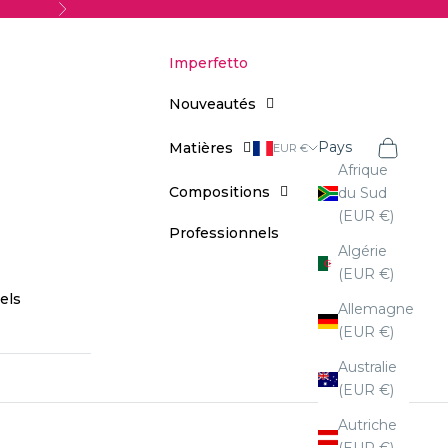
Suivant
Imperfetto
Nouveautés
Recherche
Votre séle
Pays
Matières
EUR €
Afrique
Compositions
du Sud
(EUR €)
Professionnels
Algérie
(EUR €)
els
Allemagne
(EUR €)
Australie
(EUR €)
Autriche