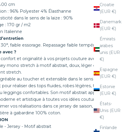
55.00 cm
Croatie
ion : 96% Polyester 4% Élasthanne
(EUR €)
sticité dans le sens de la laize : 90%
Danemark
 : 170 gr / m2
(EUR €)
on Italienne
d’entretien
Émirats
 30°, faible essorage. Repassage faible température.
arabes
e avec ?
unis (EUR
confort et originalité à vos projets couture avec cette
€)
rsey mono stretch à motif abstrait, doux, léger et
Espagne
t stretch.
(EUR €)
agréable au toucher et extensible dans le sens de la laize
t pour réaliser des tops fluides, robes légères, t-shirts
Estonie
u leggings confortables. Son motif abstrait apporte une
(EUR €)
derne et artistique à toutes vos idées couture.
États-
imer vos réalisations dans ce jersey de saison, associez
Unis (EUR
tière à
gabardine 100% coton
.
€)
ION
le
-
Jersey
-
Motif abstrait
Finlande