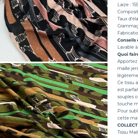
Laize : 1
Composit
Taux d'éla
Grammage
Fabricati
Conseils 
Lavable à
Quoi fair
Apportez 
maille je
légèremen
Ce tissu 
est parfai
souples o
touche mo
Pour subl
cette ma
COLLECT
Tissu Mail