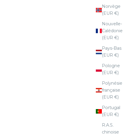
Norvège
(EUR €)
Nouvelle-
Calédonie
(EUR €)
Pays-Bas
(EUR €)
Pologne
(EUR €)
Polynésie
française
(EUR €)
Portugal
(EUR €)
R.A.S.
chinoise