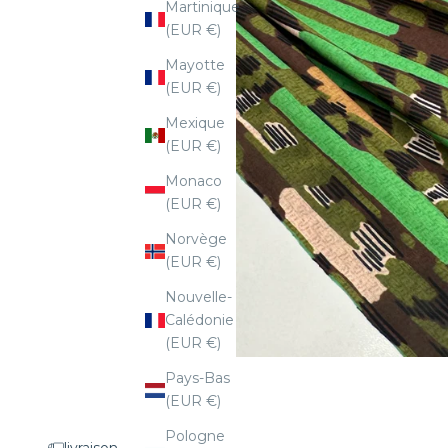
Martinique
(EUR €)
Mayotte
(EUR €)
Mexique
(EUR €)
Monaco
(EUR €)
Norvège
(EUR €)
Nouvelle-
Calédonie
(EUR €)
Pays-Bas
(EUR €)
Pologne
livraison