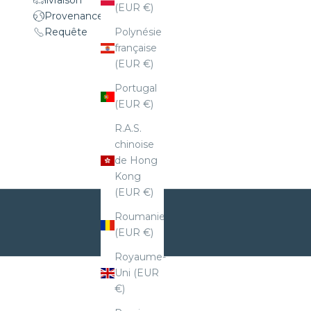
(EUR €)
Provenance
Requête
Polynésie
française
(EUR €)
Portugal
(EUR €)
R.A.S.
chinoise
de Hong
Kong
(EUR €)
Roumanie
(EUR €)
Royaume-
Uni (EUR
€)