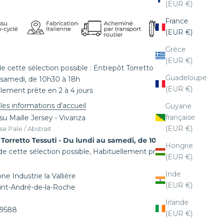
(EUR €)
France
(EUR €)
Grèce
(EUR €)
de cette sélection possible : Entrepôt Torretto Tessuti - Du
Guadeloupe
 samedi, de 10h30 à 18h
(EUR €)
lement prête en 2 à 4 jours
 les informations d'accueil
Guyane
française
ssu Maille Jersey - Vivanza
(EUR €)
e Pale / Abstrait
Torretto Tessuti - Du lundi au samedi, de 10h30 à 18h
Hongrie
 de cette sélection possible, Habituellement prête en 2 à
(EUR €)
Inde
ne Industrie la Vallière
(EUR €)
int-André-de-la-Roche
Irlande
39588
(EUR €)