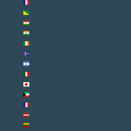
Guadeloupe (EUR €)
Guyane française (EUR €)
Hongrie (EUR €)
Inde (EUR €)
Irlande (EUR €)
Islande (EUR €)
Israël (EUR €)
Italie (EUR €)
Japon (EUR €)
Koweït (EUR €)
La Réunion (EUR €)
Lettonie (EUR €)
Lituanie (EUR €)