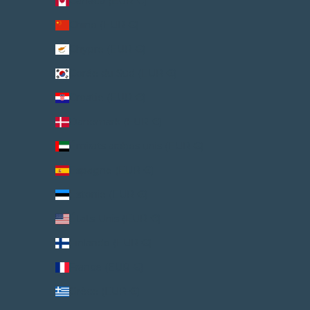
Canada (EUR €)
Chine (EUR €)
Chypre (EUR €)
Corée du Sud (EUR €)
Croatie (EUR €)
Danemark (EUR €)
Émirats arabes unis (EUR €)
Espagne (EUR €)
Estonie (EUR €)
États-Unis (EUR €)
Finlande (EUR €)
France (EUR €)
Grèce (EUR €)