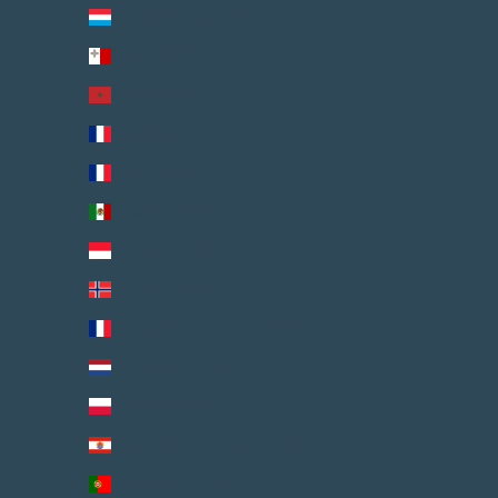
Luxembourg (EUR €)
Malte (EUR €)
Maroc (EUR €)
Martinique (EUR €)
Mayotte (EUR €)
Mexique (EUR €)
Monaco (EUR €)
Norvège (EUR €)
Nouvelle-Calédonie (EUR €)
Pays-Bas (EUR €)
Pologne (EUR €)
Polynésie française (EUR €)
Portugal (EUR €)