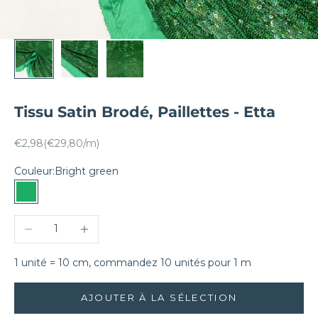
Tissu Satin Brodé, Paillettes - Etta
Prix remisé
€2,98
(€29,80/m)
Couleur:
Bright green
Bright green
Diminuer la quantité
Augmenter la quantité
1 unité = 10 cm, commandez 10 unités pour 1 m
AJOUTER À LA SÉLECTION