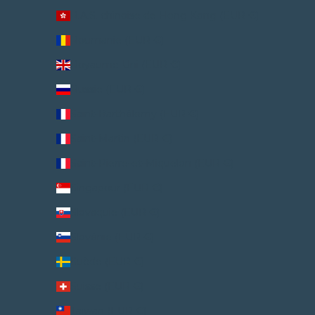
R.A.S. chinoise de Hong Kong (EUR €)
Roumanie (EUR €)
Royaume-Uni (EUR €)
Russie (EUR €)
Saint-Barthélemy (EUR €)
Saint-Martin (EUR €)
Saint-Pierre-et-Miquelon (EUR €)
Singapour (EUR €)
Slovaquie (EUR €)
Slovénie (EUR €)
Suède (EUR €)
Suisse (EUR €)
Taïwan (EUR €)